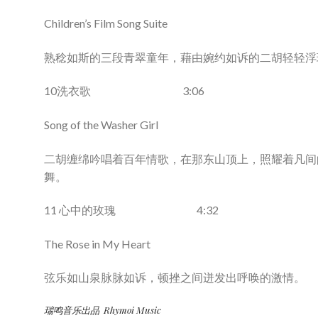
Children’s Film Song Suite
熟稔如斯的三段青翠童年，藉由婉约如诉的二胡轻轻浮
10洗衣歌 3:06
Song of the Washer Girl
二胡缠绵吟唱着百年情歌，在那东山顶上，照耀着凡间
舞。
11 心中的玫瑰 4:32
The Rose in My Heart
弦乐如山泉脉脉如诉，顿挫之间迸发出呼唤的激情。
瑞鸣音乐出品 Rhymoi Music