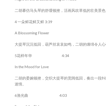
二胡摹仿马头琴的舒缓顿挫，活画风吹草低的壮美景色
4 一朵鲜花鲜又鲜 3:39
A Blossoming Flower
大提琴沉沉低回，葫芦丝哀哀如鸣，二胡的缠绵令人心
5花样年华 4:34
In the Mood for Love
二胡的委婉顿挫，交织大提琴的宽阔低回，奏出一段纠
迷情。
6渔光曲 4:03