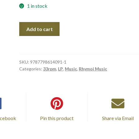
1 in stock
The
Add to cart
Rose
in
My
Heart
SKU:
9787798614091-1
心
Categories:
33rpm
,
LP
,
Music
,
Rhymoi Music
中
的
玫
瑰 _
LP
quantity
acebook
Pin this product
Share via Email