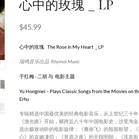
心中的玫瑰 _ LP
$
45.99
心中的玫瑰 The Rose in My Heart _ LP
瑞鸣音乐出品 Rhymoi Music
于红梅 · 二胡 与 电影主题
Yu Hongmei – Plays Classic Songs from the Movies on th
Erhu
专辑精选中国最优美的经典电影音乐，从上世纪三十年
《渔光曲》开始，横跨近八十年中国电影史，沙里淘金
选出极致动听的电影旋律：《雁南飞》的殷殷盼望，《
心》的哀婉凄切；《草原之夜》的开阔明朗，《洗衣歌