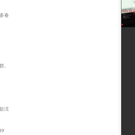
多春
群。
欲泫
9