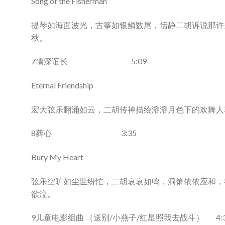
Song of the Fisherman
提琴如海面波光，古筝如银鳞数尾，恬静二胡诉说那许
秋。
7情深谊长 5:09
Eternal Friendship
宏大弦乐翻涌如云，二胡传神描绘溶溶月色下的欢舞人
8葬心 3:35
Bury My Heart
弦乐空旷如尘世纷忙，二胡哀哀如鸣，洞箫依依应和，
欲泣。
9儿童电影组曲 （送别/小燕子/红星照我去战斗） 4:3