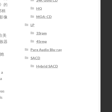
24K Gold CD
》的
HQ
那柄
MQA-CD
影像
LP
33rpm
在美
族器
45rmp
Pure Audio Blu-ray
，她
SACD
Hybrid SACD
 a
 a
，
was
is