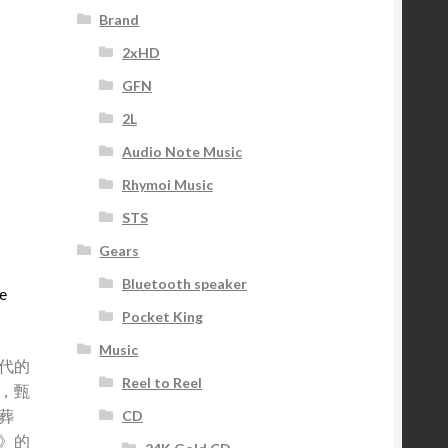
Brand
2xHD
GFN
2L
Audio Note Music
Rhymoi Music
STS
Gears
Bluetooth speaker
e
Pocket King
Music
代的
Reel to Reel
，甄
葬
CD
》的