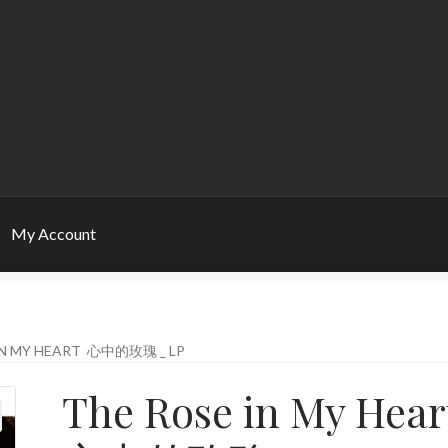
My Account
IN MY HEART 心中的玫瑰 _ LP
The Rose in My Hea