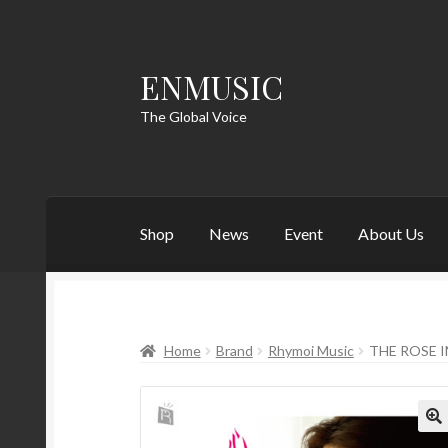
ENMUSIC
Skip
Skip
to
to
The Global Voice
navigation
content
Shop
News
Event
About Us
Home
Brand
Rhymoi Music
THE ROSE 
🔍