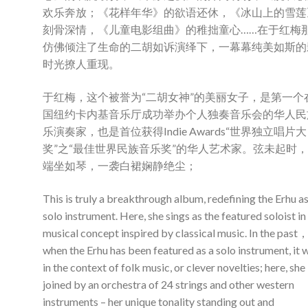
欢乐奔放；《花样年华》的欲语还休，《冰山上的雪莲
刻骨深情，《儿童电影组曲》的稚拙童心……在于红梅
仿佛倾注了生命的二胡如诉演绎下，一幕幕纯美如斯的
时光撩人重现。
于红梅，这个被誉为“二胡女神”的美丽女子，是第一个
国纽约卡内基音乐厅成功举办个人独奏音乐会的华人民
乐演奏家，也是首位获得Indie Awards“世界独立唱片大
奖”之“最佳世界民族音乐奖”的华人艺术家。弦未起时
端坐如琴，一袭白裙娴静绝尘；
This is truly a breakthrough album, redefining the Erhu as
solo instrument. Here, she sings as the featured soloist in
musical concept inspired by classical music. In the past
when the Erhu has been featured as a solo instrument, it 
in the context of folk music, or clever novelties; here, she 
joined by an orchestra of 24 strings and other western
instruments – her unique tonality standing out and